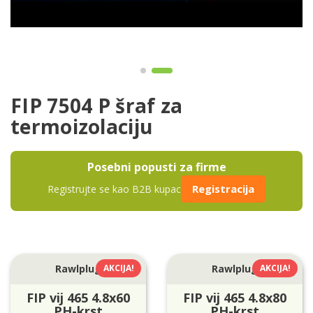
FIP 7504 P šraf za
termoizolaciju
Posebni popusti za firme
Registracija
Registrujte se kao B2B kupac
Rawlplug
AKCIJA!
Rawlplug
AKCIJA!
FIP vij 465 4.8x60
FIP vij 465 4.8x80
PH-krst
PH-krst