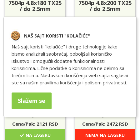
7504p 4.8x180 TX25
7504p 4.8x200 TX25
/ do 2.5mm
/ do 2.5mm
Pakovanje: 100 Kom
Pakovanje: 100 Kom
Cena/Pak:
5844
RSD
Cena/Pak:
7560
RSD
NAŠ SAJT KORISTI "KOLAČIĆE"
NEMA NA LAGERU
NA LAGERU
Naš sajt koristi "kolačiće" i druge tehnologije kako
bismo analizirali saobraćaj, poboljšali korisničko
iskustvo i omogućili dodatne funkcionalnosti
Dodaj u
za kasnije
korisnicima. Lične podatke o korisnicima ne delimo sa
trećim licima. Nastavkom korišćenja web sajta saglasni
ste sa našim
pravilima korišćenja i polisom privatnosti
.
Rawlplug
Rawlplug
7504p 4.8x50 TX25/
7504p 4.8x60 TX25/
Slažem se
do 2.5mm
do 2.5mm
Pakovanje: 250 Kom
Pakovanje: 250 Kom
Cena/Pak:
2121
RSD
Cena/Pak:
2472
RSD
NA LAGERU
NEMA NA LAGERU