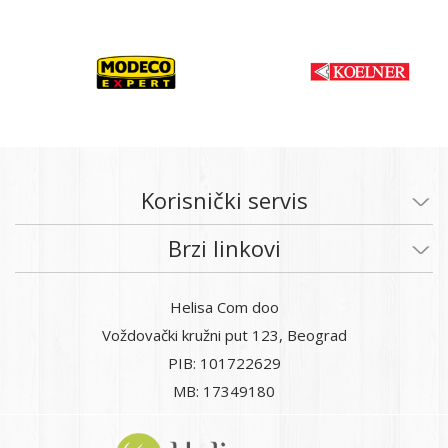
Korisnički servis
Brzi linkovi
Helisa Com doo
Voždovački kružni put 123, Beograd
PIB: 101722629
MB: 17349180