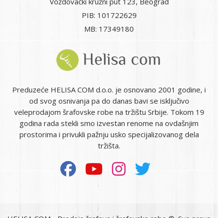
Voždovački kružni put 123, Beograd
PIB: 101722629
MB: 17349180
Preduzeće HELISA COM d.o.o. je osnovano 2001 godine, i
od svog osnivanja pa do danas bavi se isključivo
veleprodajom šrafovske robe na tržištu Srbije. Tokom 19
godina rada stekli smo izvestan renome na ovdašnjim
prostorima i privukli pažnju usko specijalizovanog dela
tržišta.