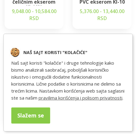
čeličnim ekserom
PVC ekserom KI-10
KI-10N
9,048.00 - 10,584.00
5,376.00 - 13,440.00
RSD
RSD
NAŠ SAJT KORISTI "KOLAČIĆE"
Naš sajt koristi "kolačiće" i druge tehnologije kako
bismo analizirali saobraćaj, poboljšali korisničko
iskustvo i omogućili dodatne funkcionalnosti
korisnicima. Lične podatke o korisnicima ne delimo sa
trećim licima. Nastavkom korišćenja web sajta saglasni
Flanša za izolacijoni
Tipl za izolaciju bez
tipl KWL
šrafa GOK
ste sa našim
pravilima korišćenja i polisom privatnosti
.
5,712.00 - 8,568.00
3,895.00 - 7,392.00
RSD
RSD
Slažem se