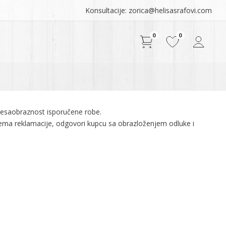
Konsultacije: zorica@helisasrafovi.com
0
0
nesaobraznost isporučene robe.
ema reklamacije, odgovori kupcu sa obrazloženjem odluke i