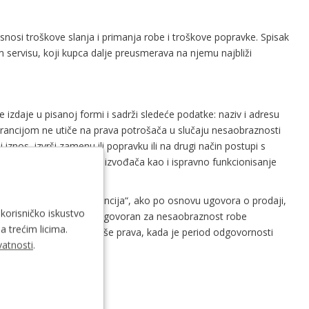
nosi troškove slanja i primanja robe i troškove popravke. Spisak
servisu, koji kupca dalje preusmerava na njemu najbliži
izdaje u pisanoj formi i sadrži sledeće podatke: naziv i adresu
garancijom ne utiče na prava potrošača u slučaju nesaobraznosti
nos, izvrši zamenu ili popravku ili na drugi način postupi s
ređaja specifikaciji proizvođača kao i ispravno funkcionisanje
od upotrebe izraza „garancija“, ako po osnovu ugovora o prodaji,
 korisničko iskustvo
m zakonom. Trgovac je odgovoran za nesaobraznost robe
a trećim licima.
ukoliko potrošač stiče više prava, kada je period odgovornosti
vatnosti
.