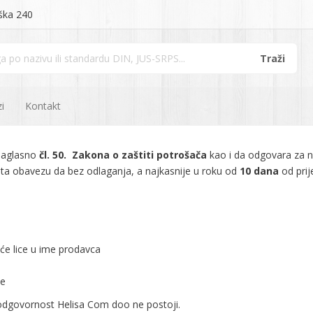
ška 240
i
Kontakt
saglasno
čl. 50.
Zakona o zaštiti potrošača
kao i da odgovara za 
ta obavezu da bez odlaganja, a najkasnije u roku od
10 dana
od prij
reće lice u ime prodavca
te
 odgovornost Helisa Com doo ne postoji.