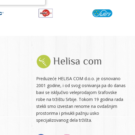
Preduzeće HELISA COM d.o.o. je osnovano
2001 godine, i od svog osnivanja pa do danas
bavi se isključivo veleprodajom šrafovske
robe na tržištu Srbije. Tokom 19 godina rada
stekli smo izvestan renome na ovdašnjim
prostorima i privukli pažnju usko
specijalizovanog dela tržišta.