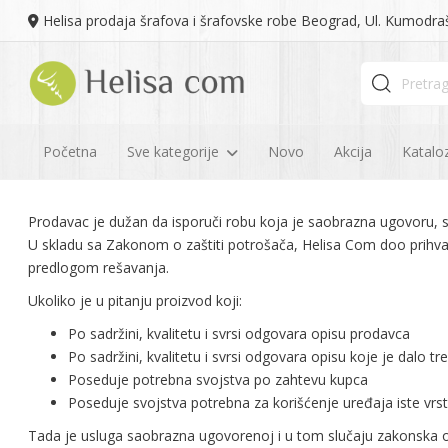
Helisa prodaja šrafova i šrafovske robe Beograd, Ul. Kumodra
Početna
Sve kategorije
Novo
Akcija
Kataloz
Prodavac je dužan da isporuči robu koja je saobrazna ugovoru, 
U skladu sa Zakonom o zaštiti potrošača, Helisa Com doo prihva
predlogom rešavanja.
Ukoliko je u pitanju proizvod koji:
Po sadržini, kvalitetu i svrsi odgovara opisu prodavca
Po sadržini, kvalitetu i svrsi odgovara opisu koje je dalo t
Poseduje potrebna svojstva po zahtevu kupca
Poseduje svojstva potrebna za korišćenje uređaja iste vrs
Tada je usluga saobrazna ugovorenoj i u tom slučaju zakonska