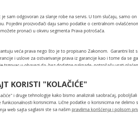
 je sam odgovoran za slanje robe na servis. U tom slučaju, samo on s
bu. Pojedini proizvođači daju samo podatke o centralnom ovlašćenom 
isa možete pronaći u okviru segmenta Prava potrošača.
ntuju veća prava nego što je to propisano Zakonom. Garantni list se 
rancije i uslove za ostvarivanje prava iz garancije kao i tome da se 
 trgovac u obavezi da, bez dodatne naknade, potrošaču vrati plaćeni iz
 tu robu odnosio. Međutim, davalac garancije garantuje saobraznost u
 uputstva za rukovanje.
JT KORISTI "KOLAČIĆE"
c je dužan da se prilikom zaključenja ugovora o prodaji robe uzdrži 
lačiće" i druge tehnologije kako bismo analizirali saobraćaj, poboljšali
govca za nesaobraznost robe ugovoru i drugih prava u skladu sa ovi
 funkcionalnosti korisnicima. Lične podatke o korisnicima ne delimo s
ka na potrošača. U tom smislu, garancija se moze odnositi isključivo 
ja web sajta saglasni ste sa našim
pravilima korišćenja i polisom pri