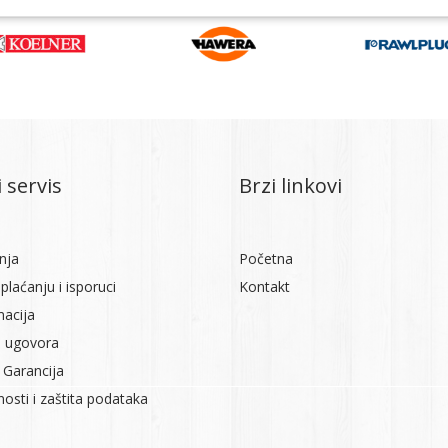
 servis
Brzi linkovi
nja
Početna
plaćanju i isporuci
Kontakt
macija
 ugovora
 Garancija
tnosti i zaštita podataka