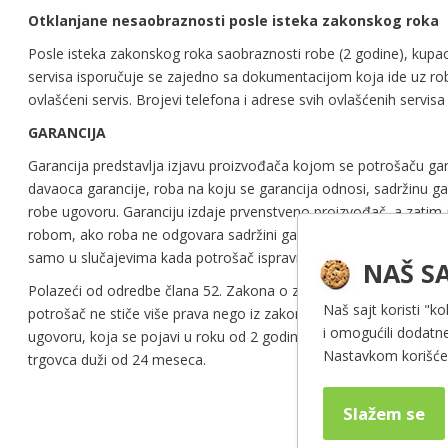
Otklanjane nesaobraznosti posle isteka zakonskog roka
Posle isteka zakonskog roka saobraznosti robe (2 godine), kupac
servisa isporučuje se zajedno sa dokumentacijom koja ide uz ro
ovlašćeni servis. Brojevi telefona i adrese svih ovlašćenih serv
GARANCIJA
Garancija predstavlja izjavu proizvođača kojom se potrošaču gara
davaoca garancije, roba na koju se garancija odnosi, sadržinu ga
robe ugovoru. Garanciju izdaje prvenstveno proizvođač, a zatim je
robom, ako roba ne odgovara sadržini garantne izjave koji se na
samo u slučajevima kada potrošač ispravno rukuje i pridržava se
NAŠ SA
Polazeći od odredbe člana 52. Zakona o zaštiti potrošača, trgova
Naš sajt koristi "ko
potrošač ne stiče više prava nego iz zakonske odgovornosti tr
i omogućili dodatne
ugovoru, koja se pojavi u roku od 2 godine od dana prelaska rizi
Nastavkom korišćen
trgovca duži od 24 meseca.
Slažem se