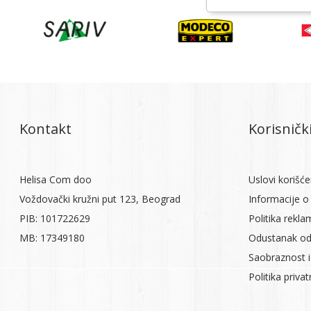
Kontakt
Korisnički
Helisa Com doo
Uslovi korišće
Voždovački kružni put 123, Beograd
Informacije o 
PIB: 101722629
Politika rekla
MB: 17349180
Odustanak od
Saobraznost i
Politika priva