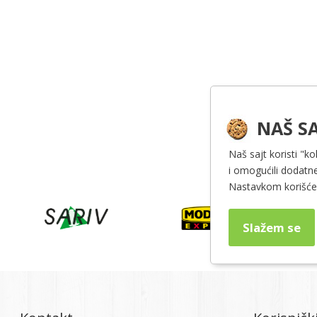
NAŠ SA
Naš sajt koristi "ko
i omogućili dodatne
Nastavkom korišćen
Slažem se