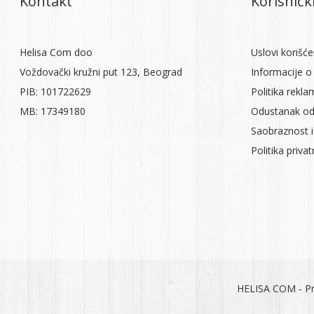
Kontakt
Korisnički
Helisa Com doo
Uslovi korišće
Voždovački kružni put 123, Beograd
Informacije o 
PIB: 101722629
Politika rekla
MB: 17349180
Odustanak od
Saobraznost i
Politika priva
HELISA COM - Pr