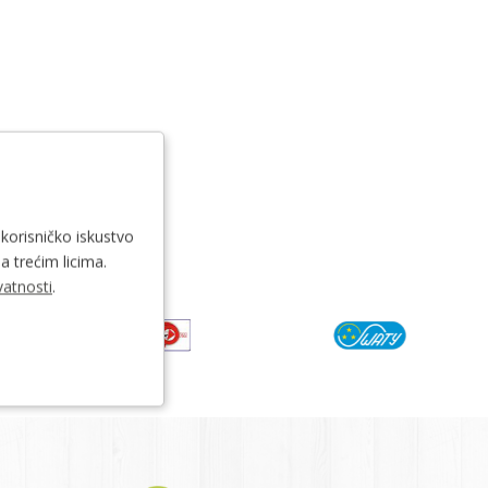
 korisničko iskustvo
a trećim licima.
vatnosti
.