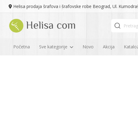
Helisa prodaja šrafova i šrafovske robe Beograd, Ul. Kumodra
Početna
Sve kategorije
Novo
Akcija
Kataloz