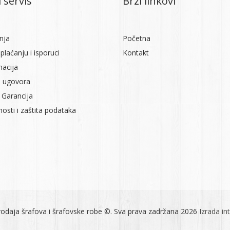
 servis
Brzi linkovi
nja
Početna
plaćanju i isporuci
Kontakt
macija
 ugovora
 Garancija
tnosti i zaštita podataka
odaja šrafova i šrafovske robe ©. Sva prava zadržana 2026
Izrada in