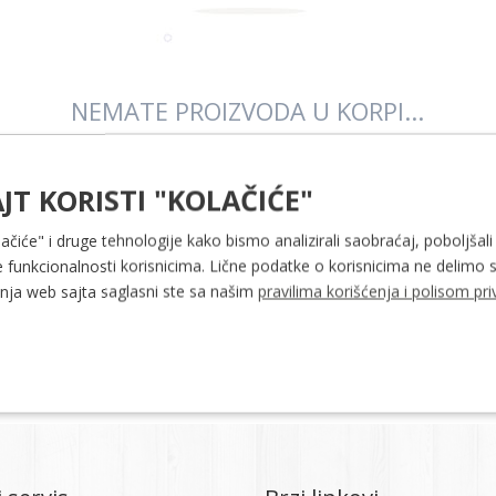
NEMATE PROIZVODA U KORPI...
Pogledajte našu ponudu i dodajte neke proizvode!
JT KORISTI "KOLAČIĆE"
U PRODAVNICU →
lačiće" i druge tehnologije kako bismo analizirali saobraćaj, poboljšali
 funkcionalnosti korisnicima. Lične podatke o korisnicima ne delimo s
ja web sajta saglasni ste sa našim
pravilima korišćenja i polisom pri