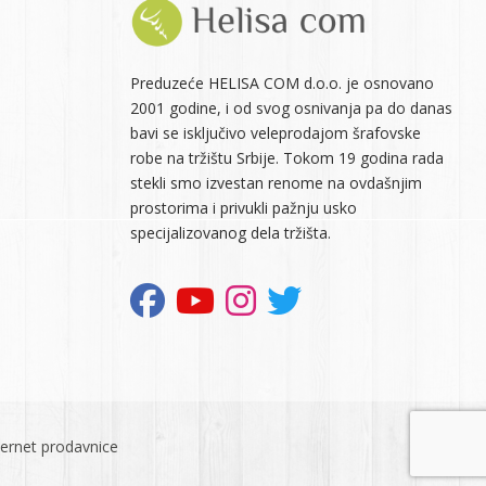
Preduzeće HELISA COM d.o.o. je osnovano
2001 godine, i od svog osnivanja pa do danas
bavi se isključivo veleprodajom šrafovske
robe na tržištu Srbije. Tokom 19 godina rada
stekli smo izvestan renome na ovdašnjim
prostorima i privukli pažnju usko
specijalizovanog dela tržišta.
ternet prodavnice