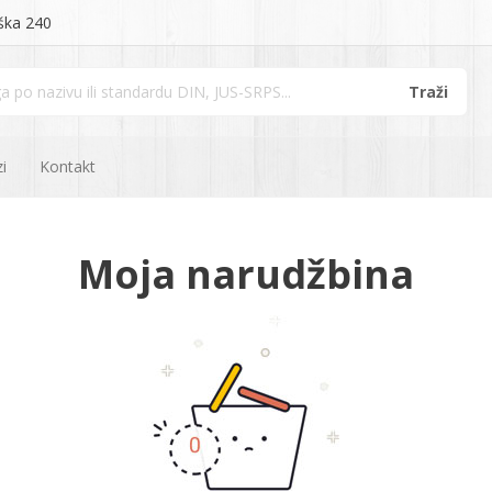
ška 240
i
Kontakt
Moja narudžbina