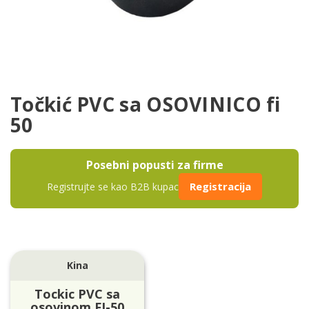
Točkić PVC sa OSOVINICO fi
50
Posebni popusti za firme
Registracija
Registrujte se kao B2B kupac
Kina
Tockic PVC sa
osovinom FI-50