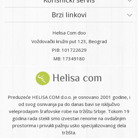
Brzi linkovi
Helisa Com doo
Voždovački kružni put 123, Beograd
PIB: 101722629
MB: 17349180
Preduzeće HELISA COM d.o.o. je osnovano 2001 godine, i
od svog osnivanja pa do danas bavi se isključivo
veleprodajom šrafovske robe na tržištu Srbije. Tokom 19
godina rada stekli smo izvestan renome na ovdašnjim
prostorima i privukli pažnju usko specijalizovanog dela
tržišta.