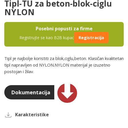
Tipl-TU za beton-blok-ciglu
NYLON
Posebni popusti za firme
Registracija
Registrujte se kao B2B kupac
Tipl je najbolje koristiti za blok,ciglu,beton. Klasičan kvalitetan
tipl napravljen od NYLON.NYLON materijal je izuzetno
postojan i žilav.
Dokumentacija
Karakteristike