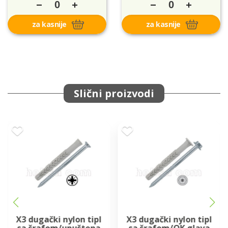
za kasnije
za kasnije
Slični proizvodi
X3 dugački nylon tipl
X3 dugački nylon tipl