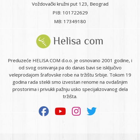
Voždovački kružni put 123, Beograd
PIB: 101722629
MB: 17349180
Preduzeće HELISA COM d.o.o. je osnovano 2001 godine, i
od svog osnivanja pa do danas bavi se isključivo
veleprodajom šrafovske robe na tržištu Srbije. Tokom 19
godina rada stekli smo izvestan renome na ovdašnjim
prostorima i privukli pažnju usko specijalizovanog dela
tržišta.