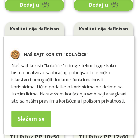
Dodaj u
Dodaj u
Kvalitet nije definisan
Kvalitet nije definisan
TU friul.nylon
TU friul.nylon
14x80 obod
16x80 obod
NAŠ SAJT KORISTI "KOLAČIĆE"
Pakovanje: 20 Kom
Pakovanje: 15 Kom
Naš sajt koristi "kolačiće" i druge tehnologije kako
Cena/Pak:
715
RSD
Cena/Pak:
644
RSD
bismo analizirali saobraćaj, poboljšali korisničko
NA LAGERU
NA LAGERU
iskustvo i omogućili dodatne funkcionalnosti
korisnicima. Lične podatke o korisnicima ne delimo sa
trećim licima. Nastavkom korišćenja web sajta saglasni
Dodaj u
Dodaj u
ste sa našim
pravilima korišćenja i polisom privatnosti
.
Slažem se
Kvalitet nije definisan
Kvalitet nije definisan
TU Rifuz.PP 10x50
TU Rifuz.PP 12x60