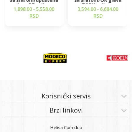
sa šrafom/upuštena
sa šrafom/OK glava
glava PZ-prihvat
TORX-prihvat
1,898.00 - 5,558.00
3,594.00 - 6,684.00
RSD
RSD
Korisnički servis
Brzi linkovi
Helisa Com doo