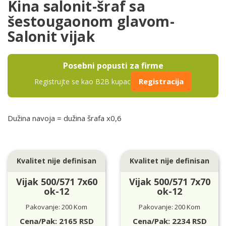
Kina salonit-šraf sa
šestougaonom glavom-
Salonit vijak
Posebni popusti za firme
Registracija
Registrujte se kao B2B kupac
Dužina navoja = dužina šrafa x0,6
Kvalitet nije definisan
Kvalitet nije definisan
Vijak 500/571 7x60
Vijak 500/571 7x70
ok-12
ok-12
Pakovanje: 200 Kom
Pakovanje: 200 Kom
Cena/Pak:
2165
RSD
Cena/Pak:
2234
RSD