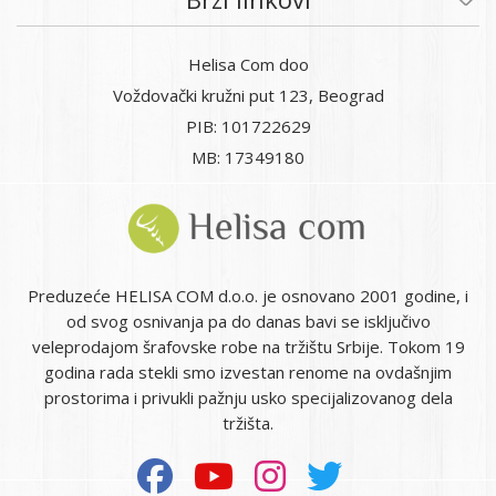
Helisa Com doo
Voždovački kružni put 123, Beograd
PIB: 101722629
MB: 17349180
Preduzeće HELISA COM d.o.o. je osnovano 2001 godine, i
od svog osnivanja pa do danas bavi se isključivo
veleprodajom šrafovske robe na tržištu Srbije. Tokom 19
godina rada stekli smo izvestan renome na ovdašnjim
prostorima i privukli pažnju usko specijalizovanog dela
tržišta.