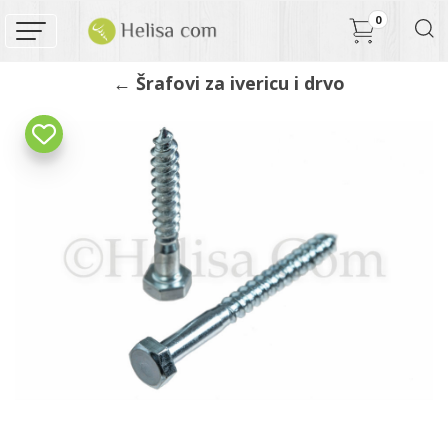
0
← Šrafovi za ivericu i drvo