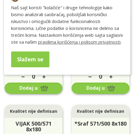
Naš sajt koristi "kolačiće" i druge tehnologije kako
bismo analizirali saobraćaj, poboljšali korisničko
Kvalitet nije definisan
Kvalitet nije definisan
iskustvo i omogućili dodatne funkcionalnosti
korisnicima. Lične podatke o korisnicima ne delimo sa
VIJAK 500/571
VIJAK 500/571
trećim licima. Nastavkom korišćenja web sajta saglasni
8x150
8x160
ste sa našim
pravilima korišćenja i polisom privatnosti
.
Pakovanje: 120 Kom
Pakovanje: 50 Kom
Cena/Pak:
2880
RSD
Cena/Pak:
1320
RSD
Slažem se
NA LAGERU
NA LAGERU
Dodaj u
Dodaj u
Kvalitet nije definisan
Kvalitet nije definisan
VIJAK 500/571
*Sraf 571/500 8x180
8x180