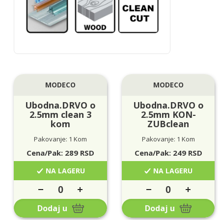
MODECO
MODECO
Ubodna.DRVO o
Ubodna.DRVO o
2.5mm clean 3
2.5mm KON-
kom
ZUBclean
Pakovanje: 1 Kom
Pakovanje: 1 Kom
Cena/Pak:
289
RSD
Cena/Pak:
249
RSD
NA LAGERU
NA LAGERU
Dodaj u
Dodaj u