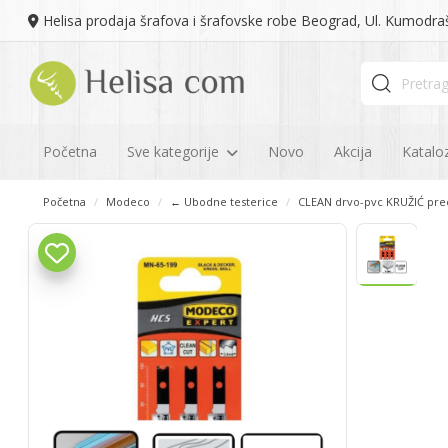
Helisa prodaja šrafova i šrafovske robe Beograd, Ul. Kumodra
Početna
Sve kategorije
Novo
Akcija
Kataloz
Početna
Modeco
← Ubodne testerice
CLEAN drvo-pvc KRUŽIĆ pre