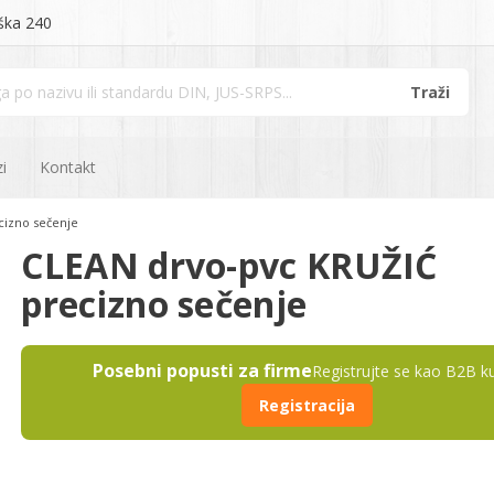
ška 240
i
Kontakt
cizno sečenje
CLEAN drvo-pvc KRUŽIĆ
precizno sečenje
Posebni popusti za firme
Registrujte se kao B2B k
Registracija