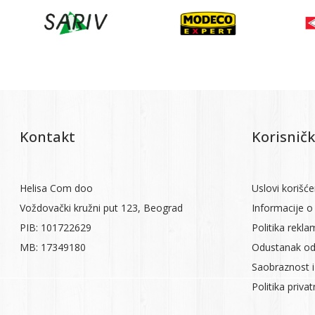
Kontakt
Korisničk
Helisa Com doo
Uslovi korišće
Voždovački kružni put 123, Beograd
Informacije o 
PIB: 101722629
Politika rekla
MB: 17349180
Odustanak od
Saobraznost i
Politika priva