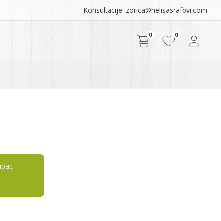
Konsultacije: zorica@helisasrafovi.com
0
0
upac