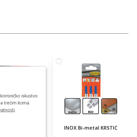
 korisničko iskustvo
a trećim licima.
vatnosti
.
INOX Bi-metal KRSTIĆ