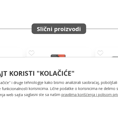
Slični proizvodi
JT KORISTI "KOLAČIĆE"
lačiće" i druge tehnologije kako bismo analizirali saobraćaj, poboljšali
 funkcionalnosti korisnicima. Lične podatke o korisnicima ne delimo s
ja web sajta saglasni ste sa našim
pravilima korišćenja i polisom pri
KRUŽIĆ
FAST drvo-pvc KRSTIĆ
rice
grubo sečenje