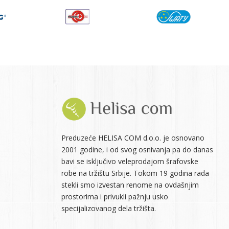
Preduzeće HELISA COM d.o.o. je osnovano
2001 godine, i od svog osnivanja pa do danas
bavi se isključivo veleprodajom šrafovske
robe na tržištu Srbije. Tokom 19 godina rada
stekli smo izvestan renome na ovdašnjim
prostorima i privukli pažnju usko
specijalizovanog dela tržišta.