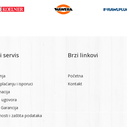
i servis
Brzi linkovi
nja
Početna
plaćanju i isporuci
Kontakt
macija
 ugovora
 Garancija
tnosti i zaštita podataka