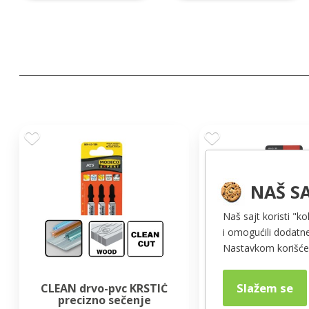
NAŠ SA
Naš sajt koristi "ko
i omogućili dodatne
Nastavkom korišćen
Slažem se
CLEAN drvo-pvc KRSTIĆ
FAST drvo-pvc 
precizno sečenje
ubodne teste