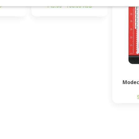
D
143.00 - 166.00 RSD
Modec