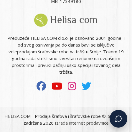
MB: 17349180
Preduzeće HELISA COM d.o.o. je osnovano 2001 godine, i
od svog osnivanja pa do danas bavi se isključivo
veleprodajom šrafovske robe na tržištu Srbije. Tokom 19
godina rada stekli smo izvestan renome na ovdašnjim
prostorima i privukli pažnju usko specijalizovanog dela
tržišta.
HELISA COM - Prodaja šrafova i šrafovske robe ©. Sva prava
zadržana 2026
Izrada internet prodavnice