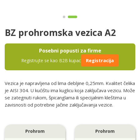
BZ prohromska vezica A2
Posebni popusti za firme
Registracija
Registrujte se kao B2B kupac
Vezica je napravljena od lima debljine 0,25mm. Kvalitet čelika
je AISI 304. U kućištu ima kuglicu koja zaključava vezicu. Može
se zategnuti rukom, špicanglama ili specijalnim kleštima u
zavisnosti od potrebne jačine zaključavanja vezice.
Prohrom
Prohrom