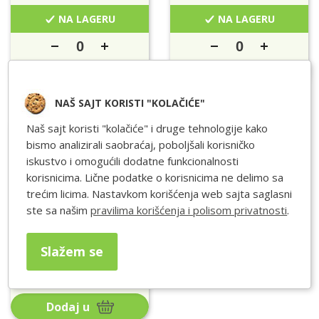
NA LAGERU
NA LAGERU
Dodaj u
Dodaj u
NAŠ SAJT KORISTI "KOLAČIĆE"
Naš sajt koristi "kolačiće" i druge tehnologije kako
Prohrom
bismo analizirali saobraćaj, poboljšali korisničko
BZ Prohrom Vezic
iskustvo i omogućili dodatne funkcionalnosti
7.9x600
korisnicima. Lične podatke o korisnicima ne delimo sa
50kom
trećim licima. Nastavkom korišćenja web sajta saglasni
Pakovanje: 1 Kom
ste sa našim
pravilima korišćenja i polisom privatnosti
.
Cena/Pak:
1608
RSD
Slažem se
NA LAGERU
Dodaj u