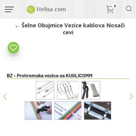
0
← Šelne Obujmice Vezice kablova Nosači
cevi